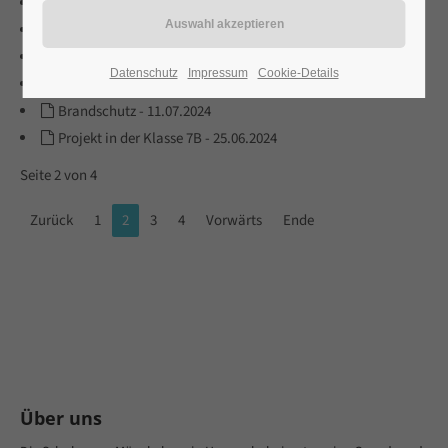
Bestellung T-Shirts
-
31.03.2025
Glücksworkshop
-
17.12.2024
Abschlussfeier
-
26.07.2024
Datenschutz
Impressum
Cookie-Details
Applaus Applaus
-
19.07.2024
Brandschutz
-
11.07.2024
Projekt in der Klasse 7B
-
25.06.2024
Seite 2 von 4
Zurück
1
2
3
4
Vorwärts
Ende
Über uns