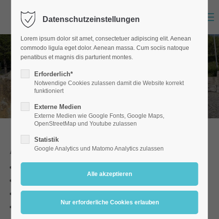
Menu
Datenschutzeinstellungen
Lorem ipsum dolor sit amet, consectetuer adipiscing elit. Aenean
commodo ligula eget dolor. Aenean massa. Cum sociis natoque
penatibus et magnis dis parturient montes.
Nur gemeinsam kann man
Erforderlich*
etwas bewegen
Notwendige Cookies zulassen damit die Website korrekt
funktioniert
Externe Medien
Externe Medien wie Google Fonts, Google Maps,
OpenStreetMap und Youtube zulassen
Statistik
Archiv aller Nachrichten
Google Analytics und Matomo Analytics zulassen
Spurensuche des Nationalsozialismus
-
20.07.2025
vocatium-Fachmesse zur Berufsorientierung
-
19.07.2025
Besuch am Reichsparteitagsgelände
-
17.07.2025
Besuch in der KZ-Gedenkstätte Flossenbürg
-
15.07.2025