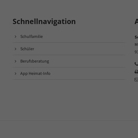
Schnellnavigation
Schulfamilie
S
M
Schüler
9
Berufsberatung
App Heimat-Info