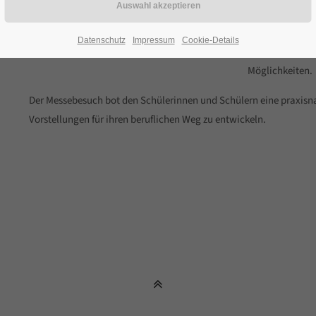
Vor Ort führten
mit den Ausstel
Datenschutz
Impressum
Cookie-Details
Ausbildungsber
Möglichkeiten.
Der Messebesuch bot den Schülerinnen und Schülern eine praxisna
Vorstellungen für ihren beruflichen Weg zu entwickeln.