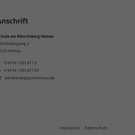
Anschrift
chule am Mönchsberg Hemau
önchsbergweg 1
3155 Hemau
0 94 91 / 953 877 0
0 94 91 / 953 877 29
sekretariat@gsmshemau.de
Impressum
Datenschutz