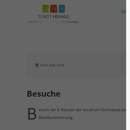
Ho
19.07.2025 14:54
Besuche
B
esuch der 8. Klassen der vocatium-Fachmesse zur
Berufsorientierung