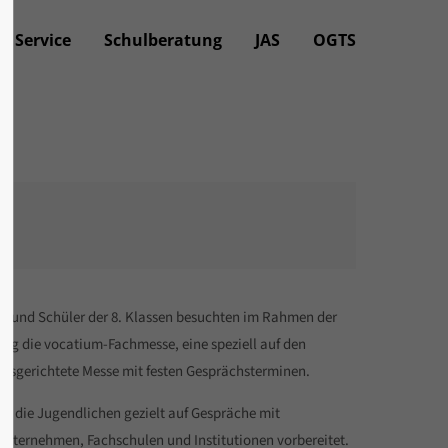
Service
Schulberatung
JAS
OGTS
n und Schüler der 8. Klassen besuchten im Rahmen der
ung die vocatium-Fachmesse, eine speziell auf den
ausgerichtete Messe mit festen Gesprächsterminen.
ch die Jugendlichen gezielt auf Gespräche mit
nternehmen, Fachschulen und Institutionen vorbereitet.