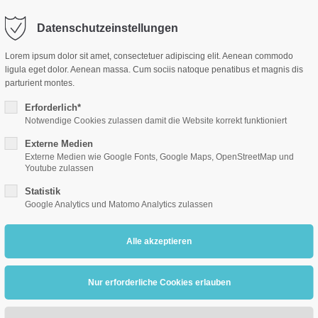
me
Team
SMV
Grundschule
Mittelschule
Datenschutzeinstellungen
Lorem ipsum dolor sit amet, consectetuer adipiscing elit. Aenean commodo
ligula eget dolor. Aenean massa. Cum sociis natoque penatibus et magnis dis
parturient montes.
Erforderlich*
Notwendige Cookies zulassen damit die Website korrekt funktioniert
Externe Medien
Externe Medien wie Google Fonts, Google Maps, OpenStreetMap und
Youtube zulassen
Statistik
Google Analytics und Matomo Analytics zulassen
Die Schülerinne
Berufsorientier
Berufseinstieg 
Vorab hatten si
verschiedenen U