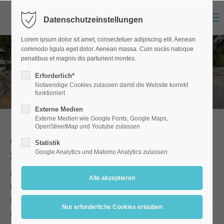
Menu
Datenschutzeinstellungen
Lorem ipsum dolor sit amet, consectetuer adipiscing elit. Aenean
commodo ligula eget dolor. Aenean massa. Cum sociis natoque
penatibus et magnis dis parturient montes.
Offener Ganztag
Erforderlich*
Notwendige Cookies zulassen damit die Website korrekt
funktioniert
Externe Medien
Externe Medien wie Google Fonts, Google Maps,
OpenStreetMap und Youtube zulassen
Offenen Ganztagsschule (OGTS) der
Statistik
Schulen am Mönchsberg
Google Analytics und Matomo Analytics zulassen
Die Offene Ganztagsschule, auch kurz OGTS genannt, ist ein
freiwilliges Angebot für Schülerinnen und Schüler der Grund- und
Mittelschule. Sie können nach dem Unterricht in der OGTS bleiben
und dort verschiedene Angebote nutzen.