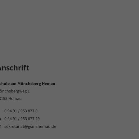
Anschrift
chule am Mönchsberg Hemau
önchsbergweg 1
3155 Hemau
0 94 91 / 953 877 0
0 94 91 / 953 877 29
sekretariat@gsmshemau.de