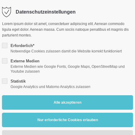
me
Team
SMV
Grundschule
Mittelschule
Datenschutzeinstellungen
Lorem ipsum dolor sit amet, consectetuer adipiscing elit. Aenean commodo
ligula eget dolor. Aenean massa. Cum sociis natoque penatibus et magnis dis
parturient montes.
Erforderlich*
Notwendige Cookies zulassen damit die Website korrekt funktioniert
 gemeinsam kann man e
Externe Medien
Externe Medien wie Google Fonts, Google Maps, OpenStreetMap und
bewegen
Youtube zulassen
Statistik
Google Analytics und Matomo Analytics zulassen