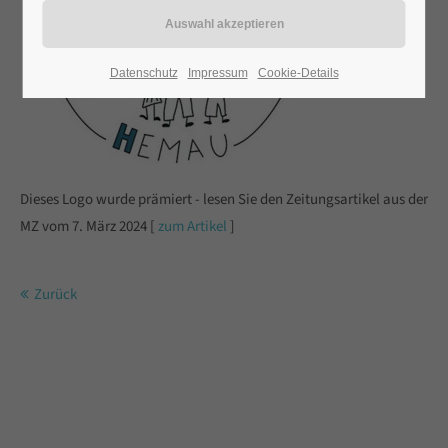
Datenschutz
Impressum
Cookie-Details
Dieses Logo wurde prämiert - lesen Sie den Zeitungsartikel aus der
MZ vom 7. März 2024 [
zum Artikel
]
Zurück