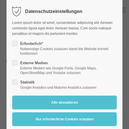
Menu
Datenschutzeinstellungen
Lorem ipsum dolor sit amet, consectetuer adipiscing elit. Aenean
commodo ligula eget dolor. Aenean massa. Cum sociis natoque
penatibus et magnis dis parturient montes.
01.03.2024 12:46
Erforderlich*
Notwendige Cookies zulassen damit die Website korrekt
funktioniert
Aktion
Externe Medien
S
Externe Medien wie Google Fonts, Google Maps,
chüler der Grund- und Mittelschule Hemau wurden gefragt:
OpenStreetMap und Youtube zulassen
gestaltet euer Schullogo.
Statistik
Google Analytics und Matomo Analytics zulassen