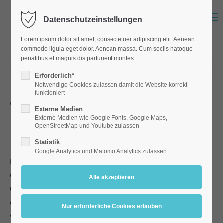
Menu
Datenschutzeinstellungen
Lorem ipsum dolor sit amet, consectetuer adipiscing elit. Aenean
commodo ligula eget dolor. Aenean massa. Cum sociis natoque
penatibus et magnis dis parturient montes.
21.03.2024 07:32
Erforderlich*
Notwendige Cookies zulassen damit die Website korrekt
funktioniert
Gewaltprävention
Externe Medien
S
Externe Medien wie Google Fonts, Google Maps,
tark + Fair an der Grundschule Hemau
OpenStreetMap und Youtube zulassen
Statistik
Google Analytics und Matomo Analytics zulassen
In der Woche vor den Osterferien fand zum zweiten Mal das
Gewaltpräventionsprogramm „stark + fair“ für alle 3. Klassen der
Grundschule statt. Gemeinsam mit den Trainern und Trainerinnen
des Temprament Teams lernten die Kinder spielerisch
verschiedene Begriffe kennen, die den Umgang im Schulalltag