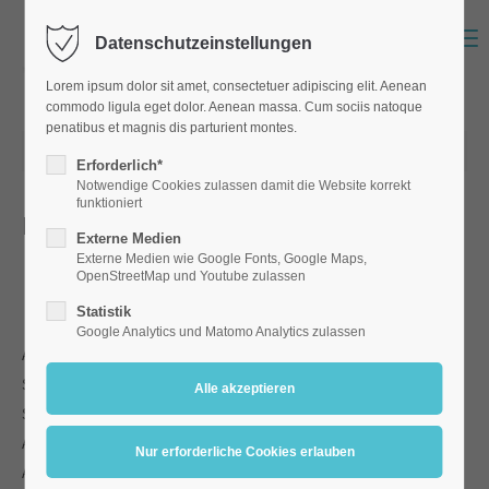
Menu
Datenschutzeinstellungen
Lorem ipsum dolor sit amet, consectetuer adipiscing elit. Aenean
commodo ligula eget dolor. Aenean massa. Cum sociis natoque
penatibus et magnis dis parturient montes.
16.04.2024 18:40
Erforderlich*
Notwendige Cookies zulassen damit die Website korrekt
funktioniert
Ehrung
Externe Medien
E
Externe Medien wie Google Fonts, Google Maps,
hrung der ausscheidenden Schülerlotsen im Regina Kino
OpenStreetMap und Youtube zulassen
Statistik
Google Analytics und Matomo Analytics zulassen
Am 16. April 2024 erlebten die Schülerlotsen aus dem Gebiet der
Stadt und des Landkreises Regensburg einen ganz besonderen
Schultag im Kino Regina, der nicht nur ihrer bedeutungsvollen
Arbeit gewidmet war, sondern auch als ein Ausdruck der
Anerkennung und Wertschätzung für ihr langjähriges