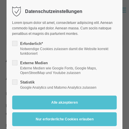
Menu
Datenschutzeinstellungen
Lorem ipsum dolor sit amet, consectetuer adipiscing elit. Aenean
commodo ligula eget dolor. Aenean massa. Cum sociis natoque
penatibus et magnis dis parturient montes.
17.12.2023 14:00
Erforderlich*
Notwendige Cookies zulassen damit die Website korrekt
funktioniert
Aktuelles
Externe Medien
A
Externe Medien wie Google Fonts, Google Maps,
nmeldung zum elektronischen Elternbrief
OpenStreetMap und Youtube zulassen
Statistik
Google Analytics und Matomo Analytics zulassen
Liebe Eltern,
bitte registrieren Sie sich mit diesem Formular für den neuen
elektronischen Elternbrief per eMail. Danke für Ihre Mitwirkung.
Mit freundlichen Grüßen